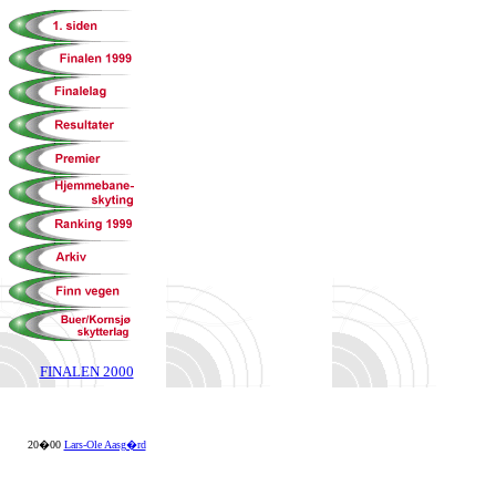
FINALEN 2000
20�00
Lars-Ole Aasg�rd